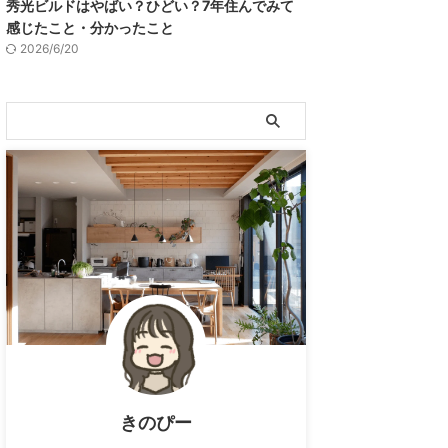
秀光ビルドはやばい？ひどい？7年住んでみて
感じたこと・分かったこと
2026/6/20
きのぴー