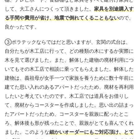
して、大工さんにつくって頂きました。
家具を別途購入す
る手間や費用が省け、地震で倒れてくることもない
ので、
良かったです。
③ポラテックならではだと思いますが、玄関の式台は、
自分たちが木工店に行って、どの種類の木にするか実際に
木を見て選びました。また、解体した建物の廃材利用につ
いてもその木工店で相談に乗ってもらえました。解体した
建物は、義祖母が女手一つで家族を養うために数十年前に
建てた思い入れのあるアパートだったため、廃材を再利用
したいと考えていたのです。木工店では道具をお借りし
て、廃材からコースターを作成しました。思い出の詰まっ
たアパートだったため、コースターを親族に配ったとこ
ろ、解体後も形が残ったことで、親族がとても喜んでくれ
ました。このような
細かいオーダーにもご対応頂け、とて