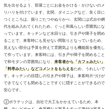
気を出せるよう、部屋ごとにお金をかける・かけないのメ
リハリを付けています。玄関、ダイニングなど、良く目に
つくところは、掘りごたつやぬりかべ、玄関には式台や網
代を組み入れてくれたため、ぐっと和風らしい雰囲気にな
っています。キッチンなど水回りは、引き戸や障子を閉め
ることで、来客時にも見せない間取りとなっているため、
見えない部分は予算を抑えて雰囲気よりも機能面を優先し
て作っています。来客時には、引き戸や障子を閉めること
で和モダンの雰囲気になり、
来客者から「カフェみたい」
「料亭みたい」などコメントをもらえる
ため、うれしいで
す。キッチンの目隠しの引き戸や障子は、来客時片づけが
できてなくても閉めることですぐに隠すことができるので
安心です。
②ポラテックは、自社で大工をかかえているため、本
棚、テレビボード、食器棚など家具をすべて建付け家具と