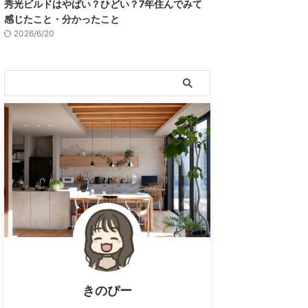
秀光ビルドはやばい？ひどい？7年住んでみて
感じたこと・分かったこと
2026/6/20
きのぴー