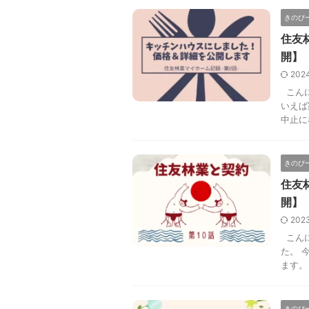
きのぴ
住友
開】
202
こんに
いえば
中止に
きのぴ
住友
開】
202
こんに
た。 
ます。
きのぴ