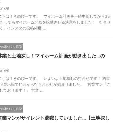
！
3/1/25
ちは！きのぴーです。 マイホーム計画を一時中断してから3ヵ
またしてもマイホーム計画を始動させる決意をしました！ 打合せ
く、インスタの投稿頻度 ...
ーの家づくり日記
林業と土地探し！マイホーム計画が動き出した…の
3/1/25
ちは！きのぴーです。 いよいよ土地探しの打合せです！ 約束
宅展示場で14時から打ち合わせが始まりました。 営業マン「ご
しております！」 営業 ...
ーの家づくり日記
営業マンがサイレント退職していました…【土地探し
】