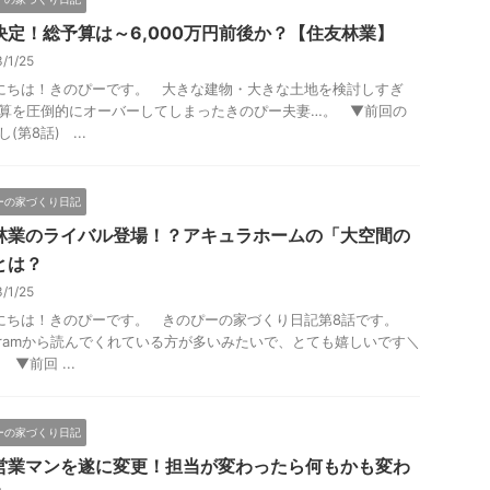
決定！総予算は～6,000万円前後か？【住友林業】
3/1/25
ちは！きのぴーです。 大きな建物・大きな土地を検討しすぎ
算を圧倒的にオーバーしてしまったきのぴー夫妻…。 ▼前回の
(第8話) ...
ーの家づくり日記
林業のライバル登場！？アキュラホームの「大空間の
とは？
3/1/25
ちは！きのぴーです。 きのぴーの家づくり日記第8話です。
tagramから読んでくれている方が多いみたいで、とても嬉しいです＼
／ ▼前回 ...
ーの家づくり日記
営業マンを遂に変更！担当が変わったら何もかも変わ