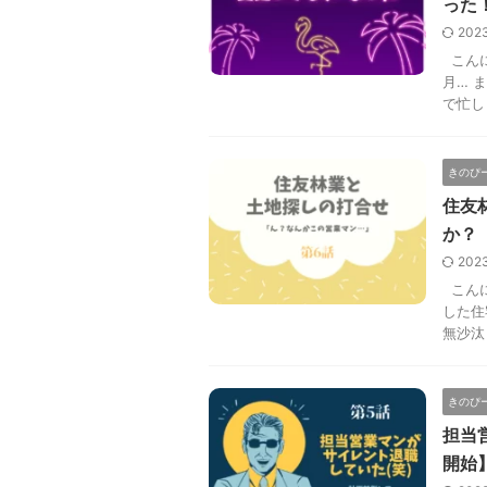
った
202
こんに
月… 
で忙し
きのぴ
住友
か？
202
こんに
した住
無沙汰
きのぴ
担当
開始