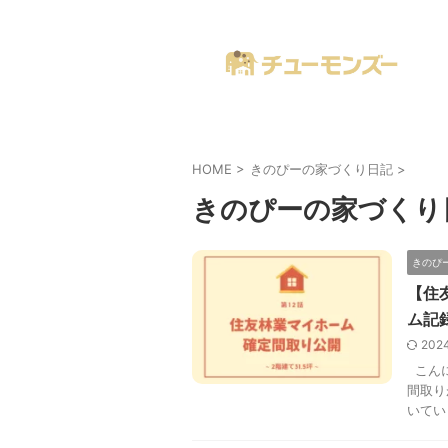
注文住宅の「気になる！」が全部あるブログ
HOME
>
きのぴーの家づくり日記
>
きのぴーの家づくり
きのぴ
【住
ム記
202
こんに
間取り
いてい