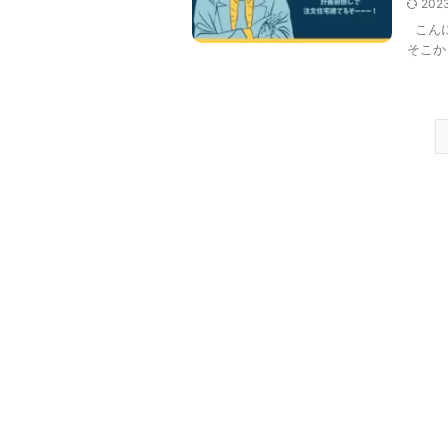
202
こんに
そこか