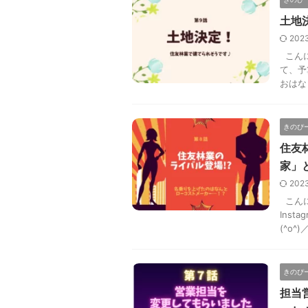
土地
202
こんに
て、予
おはなし
きのぴ
住友
家」
202
こんに
Ins
(^o^)
きのぴ
担当