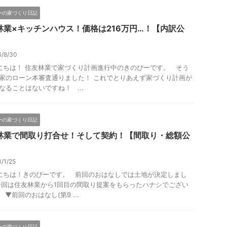
ーの家づくり日記
林業×キッチンハウス！価格は216万円…！【内訳公
4/8/30
ちは！ 住友林業で家づくり計画進行中のきのぴーです。 そう
家のローン本審査通りました！ これでとりあえず家づくり計画が
なることはないですね！ ...
ーの家づくり日記
林業で間取り打合せ！そして契約！【間取り・総額公
3/1/25
ちは！きのぴーです。 前回のおはなしでは土地が決定しまし
今回は住友林業から1回目の間取り提案をもらったハナシでござい
 ▼前回のおはなし(第9 ...
ーの家づくり日記