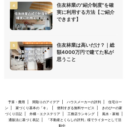
住友林業の"紹介制度"を確
4
実に利用する方法【ご紹介
できます】
住友林業は高いだけ？｜総
5
額4000万円で建てた私が
思うこと
予算・費用
間取りのアイデア
ハウスメーカーの評判
住宅ロー
ン
家づくり基本の「キ」
便利すぎる無料サービス
きのぴーの家
づくり日記
外構・エクステリア
工務店ランキング
風水・家相
通販法に基づく表記
「不動産とくらしの評判」様でライターとして活
動中