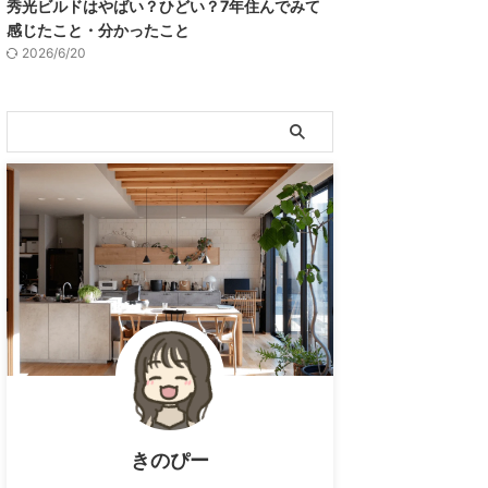
秀光ビルドはやばい？ひどい？7年住んでみて
感じたこと・分かったこと
2026/6/20
きのぴー