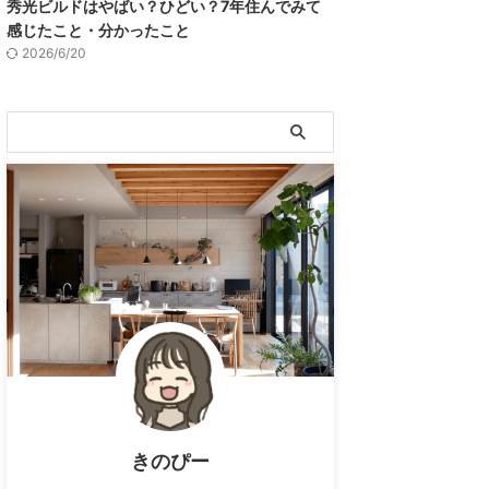
秀光ビルドはやばい？ひどい？7年住んでみて
感じたこと・分かったこと
2026/6/20
きのぴー