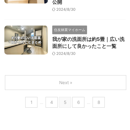
公開
2024/8/30
住友林業マイホーム
我が家の洗面所は約5畳｜広い洗
面所にして良かったこと一覧
2024/8/30
Next »
1
…
4
5
6
…
8