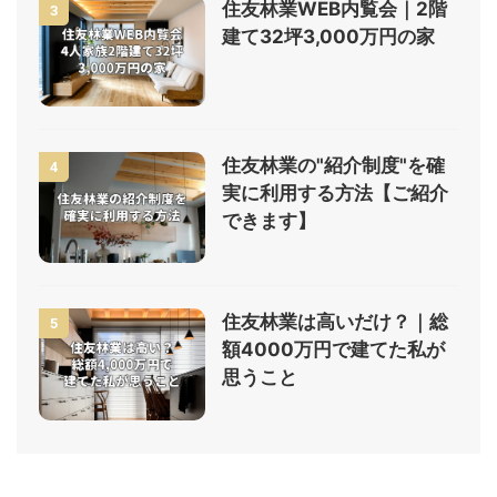
住友林業WEB内覧会｜2階
3
建て32坪3,000万円の家
住友林業の"紹介制度"を確
4
実に利用する方法【ご紹介
できます】
住友林業は高いだけ？｜総
5
額4000万円で建てた私が
思うこと