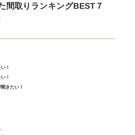
た間取りランキングBEST７
】
たい！
たい！
が聞きたい！
。