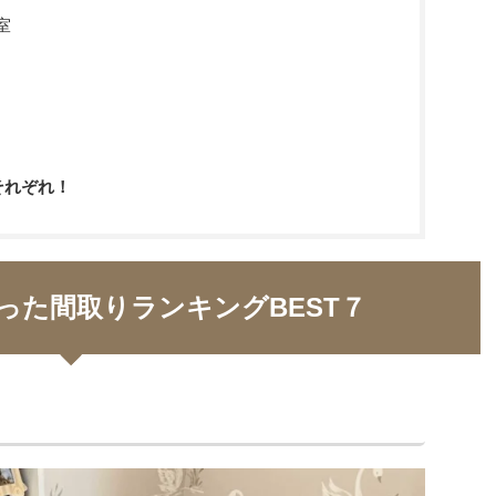
室
ト
それぞれ！
った間取りランキングBEST７