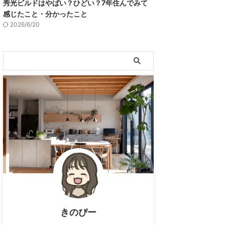
秀光ビルドはやばい？ひどい？7年住んでみて
感じたこと・分かったこと
2026/6/20
きのぴー