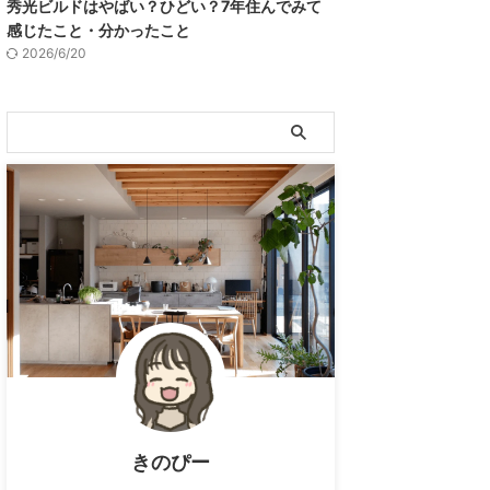
秀光ビルドはやばい？ひどい？7年住んでみて
感じたこと・分かったこと
2026/6/20
きのぴー