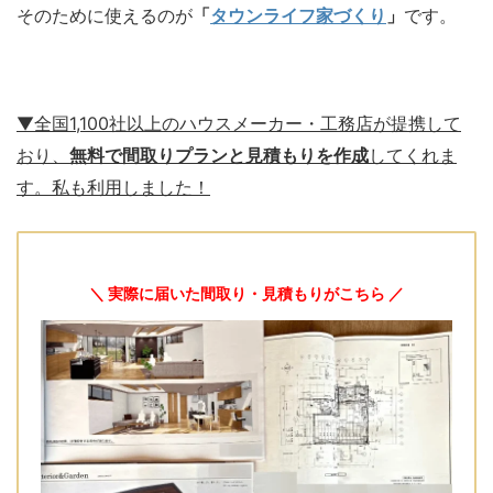
そのために使えるのが
「
タウンライフ家づくり
」
です。
▼全国1,100社以上のハウスメーカー・工務店が提携して
おり、
無料で間取りプランと見積もりを作成
してくれま
す。私も利用しました！
＼ 実際に届いた間取り・見積もりがこちら ／