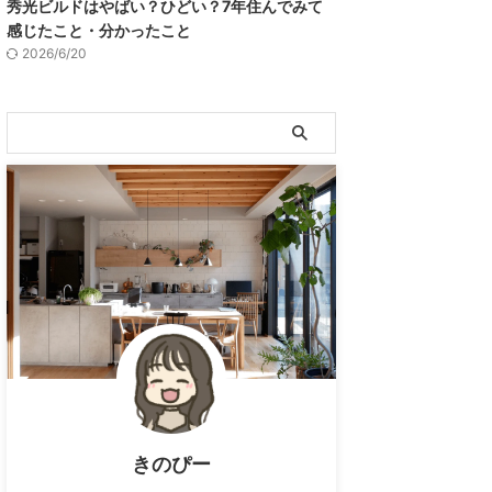
秀光ビルドはやばい？ひどい？7年住んでみて
感じたこと・分かったこと
2026/6/20
きのぴー