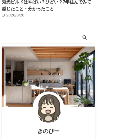
秀光ビルドはやばい？ひどい？7年住んでみて
感じたこと・分かったこと
2026/6/20
きのぴー