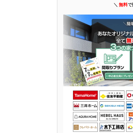
＼
無料
で