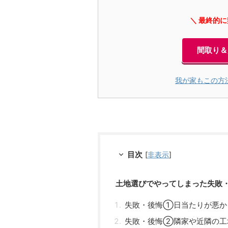
＼ 最終的
間取り＆
我が家もこの方
目次
[
非表示
]
土地選びでやってしまった失敗・
失敗・後悔①日当たりが悪か
失敗・後悔②隣家や近隣の工