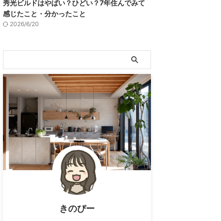
秀光ビルドはやばい？ひどい？7年住んでみて
感じたこと・分かったこと
2026/6/20
きのぴー