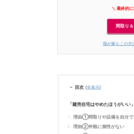
＼ 最終的
間取り＆
我が家もこの方
目次
[
非表示
]
「建売住宅はやめたほうがいい
理由①間取りや設備を自分で
理由②外観に個性がない