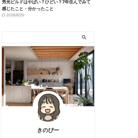
秀光ビルドはやばい？ひどい？7年住んでみて
感じたこと・分かったこと
2026/6/20
きのぴー