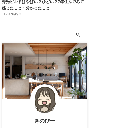
秀光ビルドはやばい？ひどい？7年住んでみて
感じたこと・分かったこと
2026/6/20
きのぴー