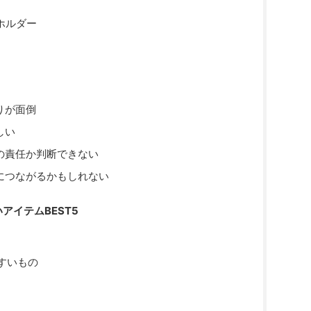
ホルダー
りが面倒
しい
の責任か判断できない
につながるかもしれない
アイテムBEST5
やすいもの