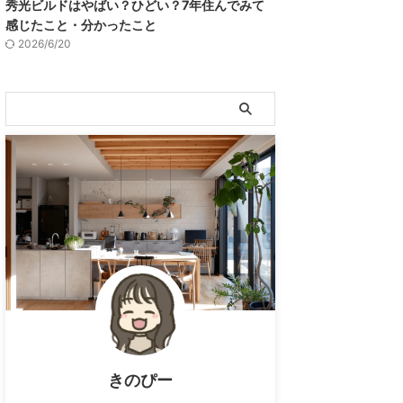
秀光ビルドはやばい？ひどい？7年住んでみて
感じたこと・分かったこと
2026/6/20
きのぴー