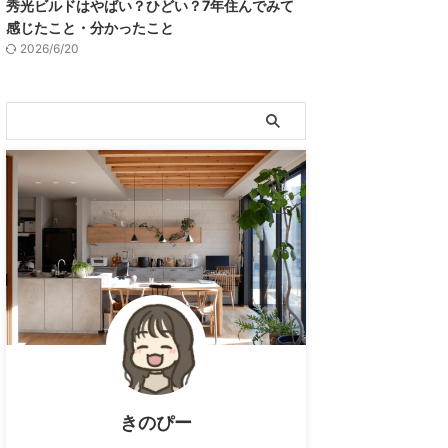
秀光ビルドはやばい？ひどい？7年住んでみて
感じたこと・分かったこと
2026/6/20
きのぴー