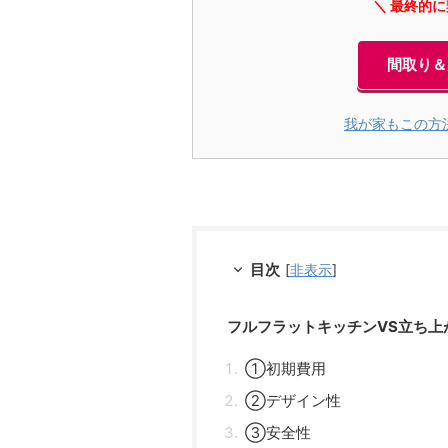
＼ 最終的
間取り＆
我が家もこの方
目次
[
非表示
]
フルフラットキッチンVS立ち上
①初期費用
②デザイン性
③安全性