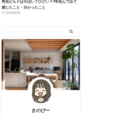
秀光ビルドはやばい？ひどい？7年住んでみて
感じたこと・分かったこと
2026/6/20
きのぴー