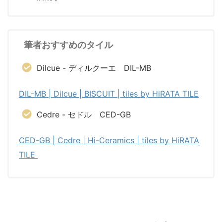
筆者おすすめのタイル
Dilcue - ディルクーエ DIL-MB
DIL-MB | Dilcue | BISCUIT | tiles by HiRATA TILE
Cedre - セドル CED-GB
CED-GB | Cedre | Hi-Ceramics | tiles by HiRATA
TILE