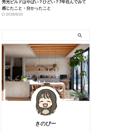
秀光ビルドはやばい？ひどい？7年住んでみて
感じたこと・分かったこと
2026/6/20
きのぴー