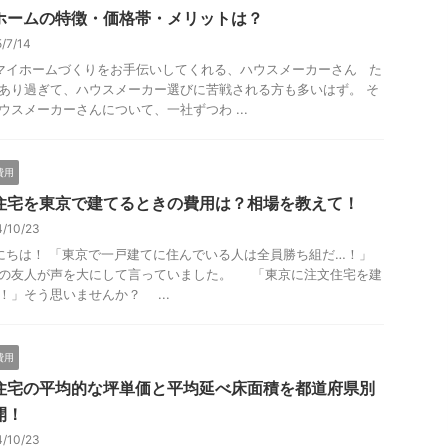
ホームの特徴・価格帯・メリットは？
5/7/14
イホームづくりをお手伝いしてくれる、ハウスメーカーさん た
あり過ぎて、ハウスメーカー選びに苦戦される方も多いはず。 そ
ウスメーカーさんについて、一社ずつわ ...
費用
住宅を東京で建てるときの費用は？相場を教えて！
4/10/23
ちは！ 「東京で一戸建てに住んでいる人は全員勝ち組だ…！」
の友人が声を大にして言っていました。 「東京に注文住宅を建
！」そう思いませんか？ ...
費用
住宅の平均的な坪単価と平均延べ床面積を都道府県別
開！
4/10/23