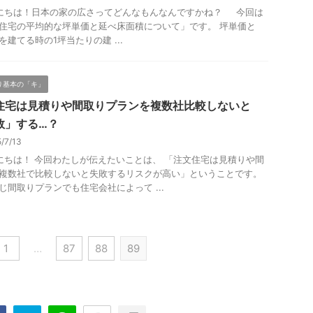
ちは！日本の家の広さってどんなもんなんですかね？ 今回は
住宅の平均的な坪単価と延べ床面積について」です。 坪単価と
を建てる時の1坪当たりの建 ...
り基本の「キ」
住宅は見積りや間取りプランを複数社比較しないと
敗」する…？
5/7/13
ちは！ 今回わたしが伝えたいことは、 「注文住宅は見積りや間
複数社で比較しないと失敗するリスクが高い」ということです。
じ間取りプランでも住宅会社によって ...
1
…
87
88
89