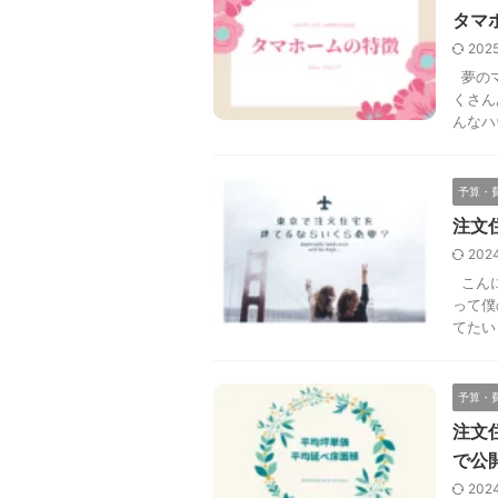
タマ
202
夢のマ
くさん
んなハ
予算・
注文
202
こんに
って僕
てたい
予算・
注文
で公
202