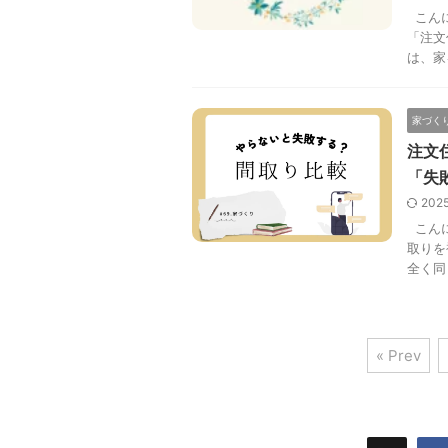
こんに
「注文
は、家
家づく
注文
「失
202
こんに
取りを
全く同
« Prev