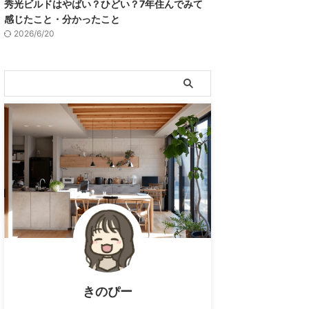
秀光ビルドはやばい？ひどい？7年住んでみて
感じたこと・分かったこと
2026/6/20
きのぴー