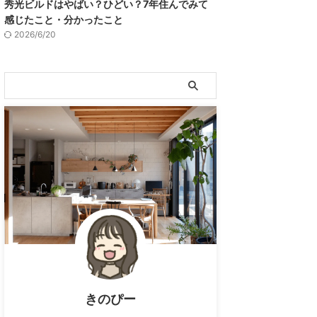
秀光ビルドはやばい？ひどい？7年住んでみて
感じたこと・分かったこと
2026/6/20
きのぴー