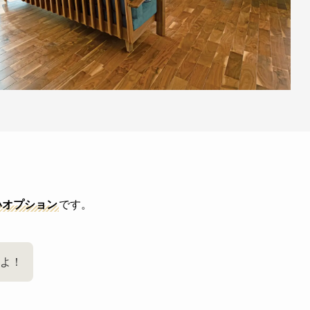
いオプション
です。
よ！