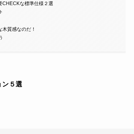
CHECKな標準仕様２選
ト
な木質感なのだ！
う
ョン５選